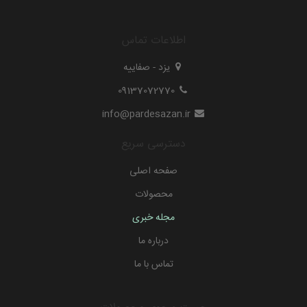
اطلاعات تماس
یزد - صفاییه
09137072770
info@pardesazan.ir
دسترسی سریع
صفحه اصلی
محصولات
مجله خبری
درباره ما
تماس با ما