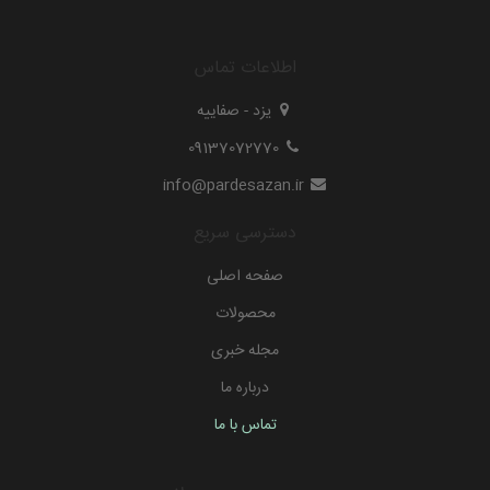
اطلاعات تماس
یزد - صفاییه
09137072770
info@pardesazan.ir
دسترسی سریع
صفحه اصلی
محصولات
مجله خبری
درباره ما
تماس با ما