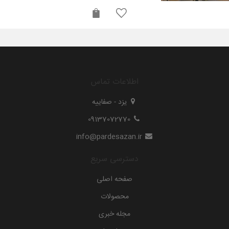
اطلاعات تماس
یزد - صفاییه
09137072770
info@pardesazan.ir
دسترسی سریع
صفحه اصلی
محصولات
مجله خبری