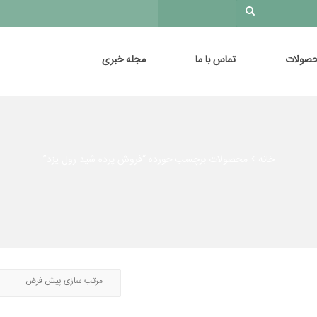
صولات
تماس با ما
مجله خبری
خانه
محصولات برچسب خورده “فروش پرده شید رول یزد”