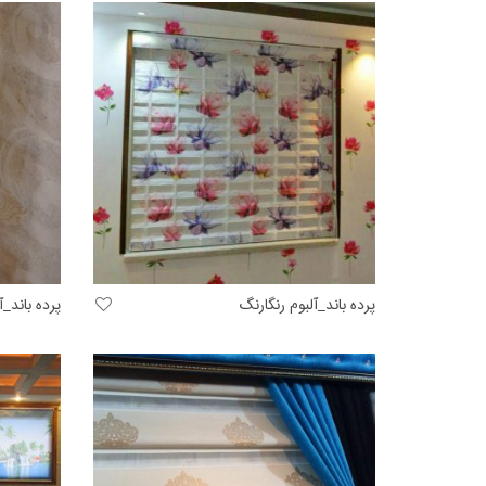
پرده باند_آلبوم رنگارنگ
پرده باند_