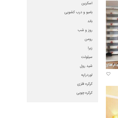
اسکرین
بامبو و درب کشویی
باند
روز و شب
رومن
زبرا
سیلوئت
شید رول
لوردراپه
کرکره فلزی
کرکره چوبی