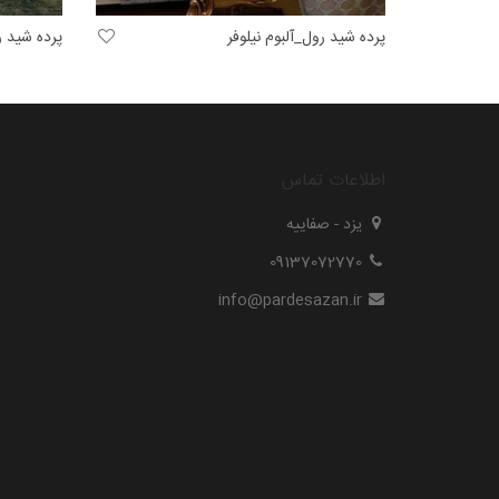
پرده شید رول_آلبوم نیلوفر
پرده شید ر
اطلاعات تماس
یزد - صفاییه
09137072770
info@pardesazan.ir