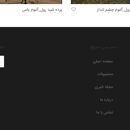
ول_آلبوم چشم انداز
پرده شید رول_آلبوم یاس
دسترسی سریع
جس
صفحه اصلی
محصولات
مجله خبری
درباره ما
تماس با ما