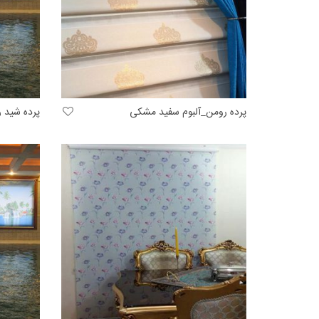
پرده رومن_آلبوم سفید مشکی
پرده شید ر