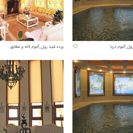
ول_آلبوم دریا
پرده شید رول_آلبوم لاله و شقایق