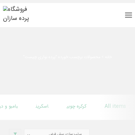
خانه
محصولات برچسب خورده “پرده نواری چیست”
All items
کرکره چوبی
اسکرین
بامبو و د