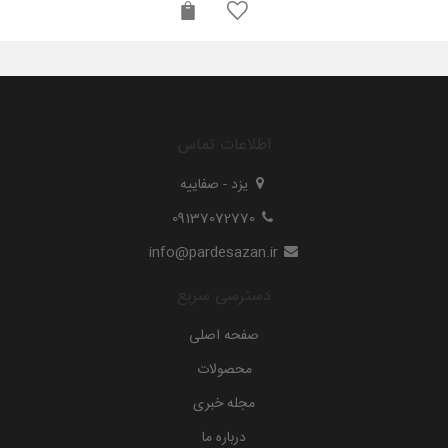
اطلاعات تماس
یزد - صفاییه
09137072770
info@pardesazan.ir
دسترسی سریع
صفحه اصلی
محصولات
مجله خبری
درباره ما